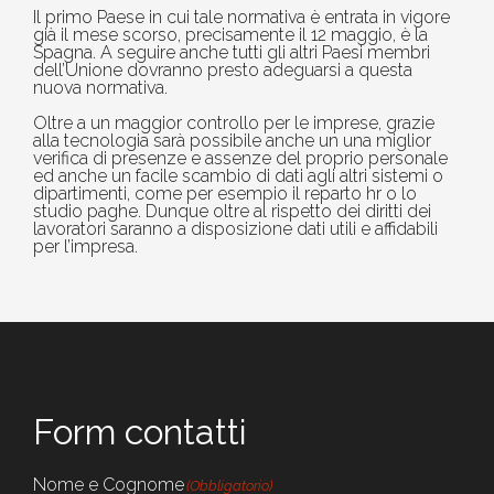
Il primo Paese in cui tale normativa è entrata in vigore
già il mese scorso, precisamente il 12 maggio, è la
Spagna. A seguire anche tutti gli altri Paesi membri
dell’Unione dovranno presto adeguarsi a questa
nuova normativa.
Oltre a un maggior controllo per le imprese, grazie
alla tecnologia sarà possibile anche un una miglior
verifica di presenze e assenze del proprio personale
ed anche un facile scambio di dati agli altri sistemi o
dipartimenti, come per esempio il reparto hr o lo
studio paghe. Dunque oltre al rispetto dei diritti dei
lavoratori saranno a disposizione dati utili e affidabili
per l’impresa.
Form contatti
Nome e Cognome
(Obbligatorio)