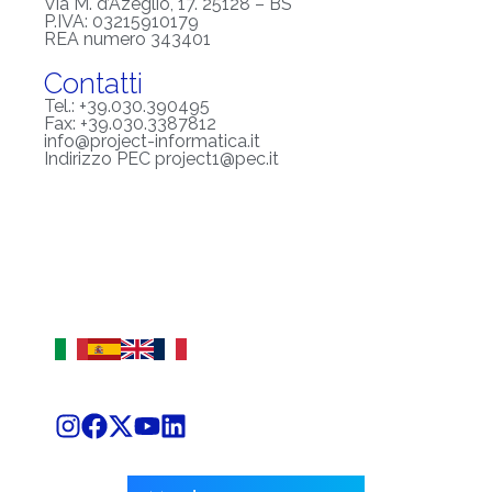
Via M. d’Azeglio, 17. 25128 – BS
P.IVA: 03215910179
REA numero 343401
Contatti
Tel.: +39.030.390495
Fax: +39.030.3387812
info@project-informatica.it
Indirizzo PEC project1@pec.it